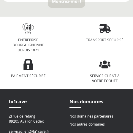
Montrez-moi !
ENTREPRISE
TRANSPORT SÉCURISÉ
BOURGUIGNONNE
DEPUIS 1871
PAIEMENT SÉCURISÉ
SERVICE CLIENT À
VOTRE ÉCOUTE
bi1cave
Nos domaines
ZI rue de l’étang
Nos domaines partenaires
89205 Avallon Cedex
Nos autres domaines
serviceclient@bi1cave.fr