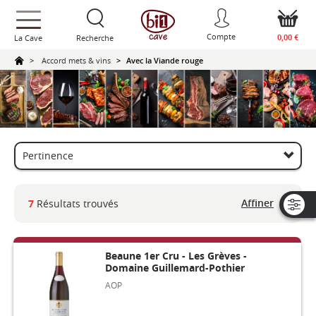
text.skipToContent
text.skipToNavigation
Compte
0,00 €
La Cave
Recherche
Accord mets & vins
Avec la Viande rouge
Affiner
7
Résultats trouvés
Beaune 1er Cru - Les Grèves -
Domaine Guillemard-Pothier
AOP