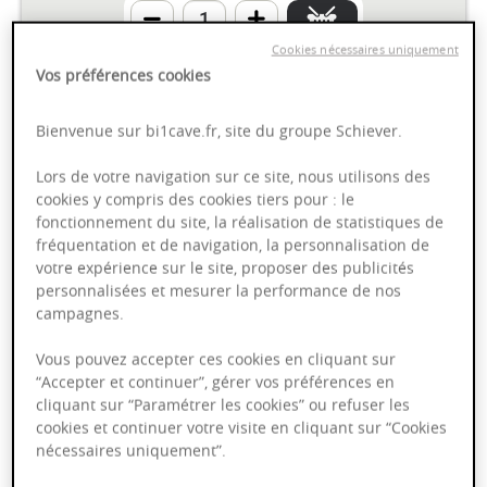
Cookies nécessaires uniquement
Vos préférences cookies
Pommard "Les Vignots" -
Domaine Remy & Fils
Bienvenue sur bi1cave.fr, site du groupe Schiever.
AOP
Lors de votre navigation sur ce site, nous utilisons des
cookies y compris des cookies tiers pour : le
fonctionnement du site, la réalisation de statistiques de
fréquentation et de navigation, la personnalisation de
Bourgogne
2022
75cl
votre expérience sur le site, proposer des publicités
personnalisées et mesurer la performance de nos
35,00 €
campagnes.
Vous pouvez accepter ces cookies en cliquant sur
“Accepter et continuer”, gérer vos préférences en
cliquant sur “Paramétrer les cookies” ou refuser les
cookies et continuer votre visite en cliquant sur “Cookies
Gigondas "Cuvée Trésor" -
nécessaires uniquement”.
Domaine Brunely