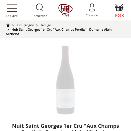
text.skipToContent
text.skipToNavigation
Compte
0,00 €
La Cave
Recherche
Bourgogne
Rouge
Nuit Saint Georges 1er Cru "Aux Champs Perdix" - Domaine Alain
Michelot
Nuit Saint Georges 1er Cru "Aux Champs