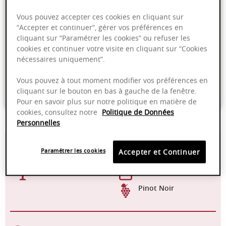
Vous pouvez accepter ces cookies en cliquant sur
PRODUIT INDISPONIBLE
“Accepter et continuer”, gérer vos préférences en
cliquant sur “Paramétrer les cookies” ou refuser les
cookies et continuer votre visite en cliquant sur “Cookies
Livraison offerte dans nos points de vente
nécessaires uniquement”.
Emballage anti-casse
Vous pouvez à tout moment modifier vos préférences en
cliquant sur le bouton en bas à gauche de la fenêtre.
Paiement sécurisé
Pour en savoir plus sur notre politique en matière de
cookies, consultez notre
Politique de Données
Personnelles
14,50%
18 mois en fûts de
chêne
Paramétrer les cookies
Accepter et Continuer
15-18°C
2025 - 2035
Pinot Noir