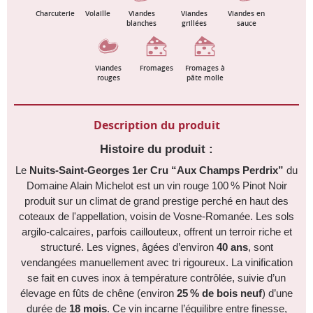
Charcuterie
Volaille
Viandes
Viandes
Viandes en
blanches
grillées
sauce
Viandes
Fromages
Fromages à
rouges
pâte molle
Description du produit
Histoire du produit :
Le
Nuits‑Saint‑Georges 1er Cru “Aux Champs Perdrix”
du
Domaine Alain Michelot est un vin rouge 100 % Pinot Noir
produit sur un climat de grand prestige perché en haut des
coteaux de l'appellation, voisin de Vosne‑Romanée. Les sols
argilo-calcaires, parfois caillouteux, offrent un terroir riche et
structuré. Les vignes, âgées d’environ
40 ans
, sont
vendangées manuellement avec tri rigoureux. La vinification
se fait en cuves inox à température contrôlée, suivie d’un
élevage en fûts de chêne (environ
25 % de bois neuf
) d’une
durée de
18 mois
. Ce vin incarne l’équilibre entre finesse,