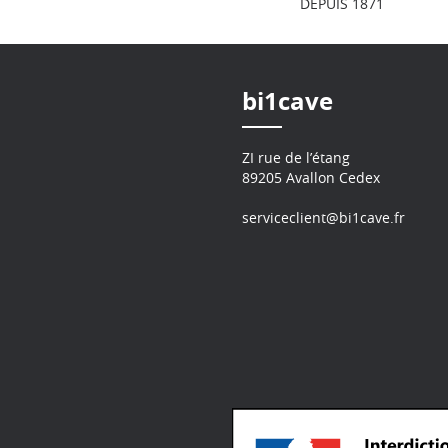
DEPUIS 1871
bi1cave
ZI rue de l’étang
89205 Avallon Cedex
serviceclient@bi1cave.fr