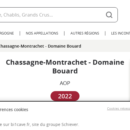
URGOGNE
NOS APPELLATIONS
AUTRES RÉGIONS
LES INCO
Chassagne-Montrachet - Domaine Bouard
Chassagne-Montrachet - Domaine
Bouard
AOP
2022
Cookies néces
rences cookies
Bourgogne
 sur bi1cave.fr, site du groupe Schiever.