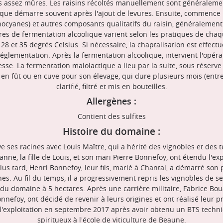
 assez mûres. Les raisins récoltés manuellement sont généralement
ique démarre souvent après l'ajout de levures. Ensuite, commence 
hocyanes) et autres composants qualitatifs du raisin, généralemen
s de fermentation alcoolique varient selon les pratiques de chaque
28 et 35 degrés Celsius. Si nécessaire, la chaptalisation est effec
églementation. Après la fermentation alcoolique, intervient l'opér
esse. La fermentation malolactique a lieu par la suite, sous réserve
 en fût ou en cuve pour son élevage, qui dure plusieurs mois (entre
clarifié, filtré et mis en bouteilles.
Allergènes :
Contient des sulfites
Histoire du domaine :
e ses racines avec Louis Maître, qui a hérité des vignobles et des 
nne, la fille de Louis, et son mari Pierre Bonnefoy, ont étendu l'e
lus tard, Henri Bonnefoy, leur fils, marié à Chantal, a démarré so
s. Au fil du temps, il a progressivement repris les vignobles de s
e du domaine à 5 hectares. Après une carrière militaire, Fabrice Bo
Bonnefoy, ont décidé de revenir à leurs origines et ont réalisé leur
int l'exploitation en septembre 2017 après avoir obtenu un BTS tech
spiritueux à l'école de viticulture de Beaune.