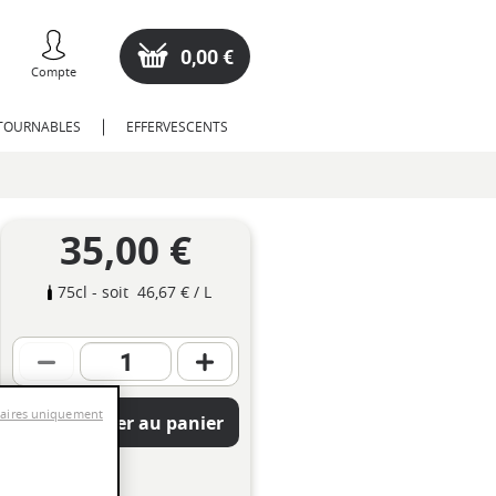
0,00 €
Compte
NTOURNABLES
EFFERVESCENTS
35,00 €
75cl
- soit
46,67 €
/ L
saires uniquement
Ajouter au panier