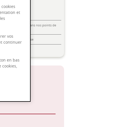
s cookies
entation et
des
Livraison offerte dans nos points de
vente
rer vos
Emballage anti-casse
et continuer
Paiement sécurisé
ton en bas
e cookies,
 2030