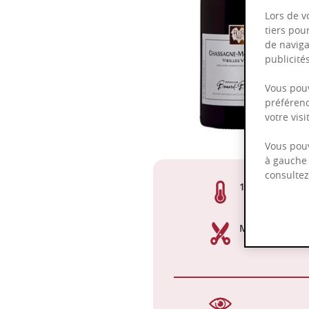
Lors de v
tiers pou
de naviga
publicit
Vous pouv
préférenc
votre vis
Vous pouv
à gauche 
consulte
13,00%
Manuelle