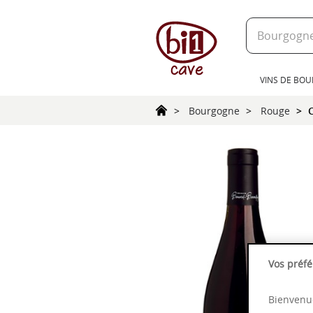
text.skipToContent
text.skipToNavigation
VINS DE BO
Bourgogne
Rouge
Vos préfé
Bienvenue