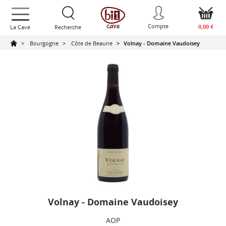
text.skipToContent
text.skipToNavigation
Compte
0,00 €
La Cave
Recherche
Bourgogne
Côte de Beaune
Volnay - Domaine Vaudoisey
Volnay - Domaine Vaudoisey
AOP