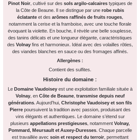
Pinot Noir
, cultivé sur des
sols argilo-calcaires
typiques de
la Côte de Beaune. Il se distingue par une
robe rubis
éclatante
et des
arômes raffinés de fruits rouges
,
notamment la cerise et la framboise, avec une touche florale
évoquant la violette. En bouche, il révèle une belle souplesse,
des tanins délicats et une longueur élégante, caractéristiques
des
Volnay
fins et harmonieux. Idéal avec des volailles rôties,
des viandes blanches en sauce ou des fromages affinés.
Allergènes :
Contient des sulfites.
Histoire du domaine :
Le
Domaine Vaudoisey
est une exploitation familiale située à
Volnay
, en
Côte de Beaune
,
transmise depuis neuf
générations
. Aujourd’hui,
Christophe Vaudoisey et son fils
Pierre
poursuivent la tradition avec passion, produisant des
vins élégants et authentiques. Le domaine s’étend sur
plusieurs
appellations prestigieuses
, notamment
Volnay,
Pommard, Meursault et Auxey-Duresses
. Chaque parcelle
est travaillée avec
soin et respect du terroir
, permettant