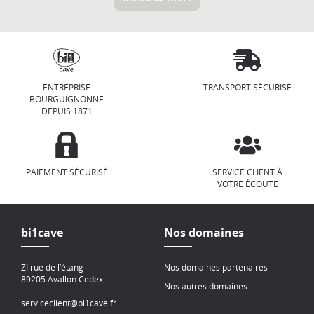
ENTREPRISE
TRANSPORT SÉCURISÉ
BOURGUIGNONNE
DEPUIS 1871
PAIEMENT SÉCURISÉ
SERVICE CLIENT À
VOTRE ÉCOUTE
bi1cave
Nos domaines
ZI rue de l’étang
Nos domaines partenaires
89205 Avallon Cedex
Nos autres domaines
serviceclient@bi1cave.fr