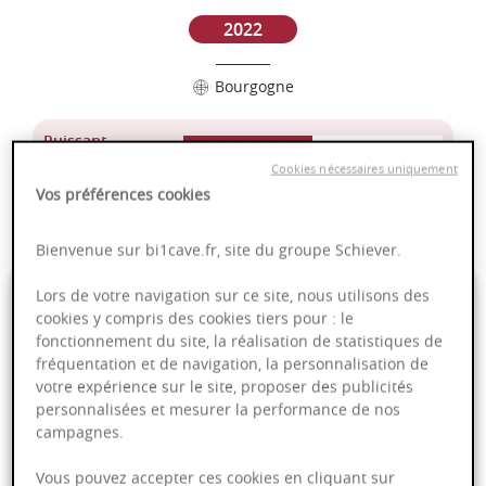
2022
Bourgogne
Puissant
Complexité
Cookies nécessaires uniquement
Vos préférences cookies
Epicé
Fruité
Bienvenue sur bi1cave.fr, site du groupe Schiever.
39,00 €
Lors de votre navigation sur ce site, nous utilisons des
cookies y compris des cookies tiers pour : le
fonctionnement du site, la réalisation de statistiques de
75cl
- soit
52,00 €
/ L
fréquentation et de navigation, la personnalisation de
votre expérience sur le site, proposer des publicités
personnalisées et mesurer la performance de nos
campagnes.
Ajouter au panier
Vous pouvez accepter ces cookies en cliquant sur