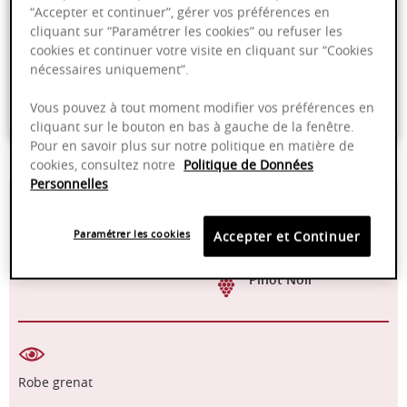
“Accepter et continuer”, gérer vos préférences en
cliquant sur “Paramétrer les cookies” ou refuser les
Livraison offerte dans nos points de vente
cookies et continuer votre visite en cliquant sur “Cookies
nécessaires uniquement”.
Emballage anti-casse
Vous pouvez à tout moment modifier vos préférences en
Paiement sécurisé
cliquant sur le bouton en bas à gauche de la fenêtre.
Pour en savoir plus sur notre politique en matière de
cookies, consultez notre
Politique de Données
Personnelles
13,50%
14 - 16°C
Paramétrer les cookies
Accepter et Continuer
2024 - 2030
Manuelle
Pinot Noir
Robe grenat