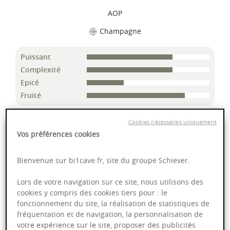
AOP
Champagne
Puissant
Complexité
Epicé
Fruité
Cookies nécessaires uniquement
46,00 €
Vos préférences cookies
75cl
- soit
61,33 €
/ L
Bienvenue sur bi1cave.fr, site du groupe Schiever.
Lors de votre navigation sur ce site, nous utilisons des
cookies y compris des cookies tiers pour : le
fonctionnement du site, la réalisation de statistiques de
Ajouter au panier
fréquentation et de navigation, la personnalisation de
votre expérience sur le site, proposer des publicités