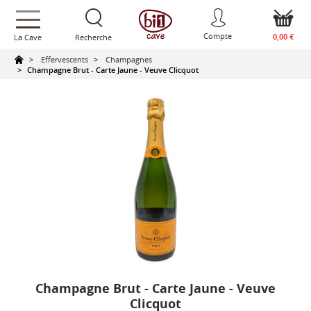
text.skipToContent
text.skipToNavigation
Compte
0,00 €
La Cave
Recherche
Effervescents
Champagnes
Champagne Brut - Carte Jaune - Veuve Clicquot
Champagne Brut - Carte Jaune - Veuve
Clicquot