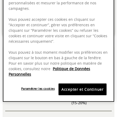
personnalisées et mesurer la performance de nos
Livraison offerte dans nos points de vente
campagnes.
Emballage anti-casse
Vous pouvez accepter ces cookies en cliquant sur
“Accepter et continuer”, gérer vos préférences en
Paiement sécurisé
cliquant sur “Paramétrer les cookies” ou refuser les
cookies et continuer votre visite en cliquant sur “Cookies
nécessaires uniquement”.
12,50%
Vieillissement sur
Vous pouvez à tout moment modifier vos préférences en
lies pendant 3 ans
cliquant sur le bouton en bas à gauche de la fenêtre.
minimum
Pour en savoir plus sur notre politique en matière de
cookies, consultez notre
Politique de Données
8 - 10°C
A boire maintenant
Personnelles
Manuelle
Pinot Noir (50-55%),
Paramétrer les cookies
Accepter et Continuer
Chardonnay (28-
33%), Pinot Meunier
(15-20%)