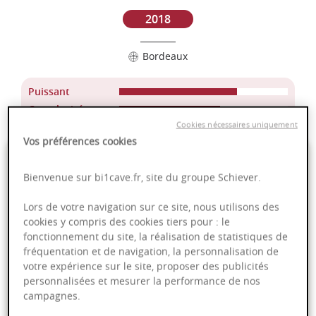
2018
Bordeaux
Puissant
Complexité
Cookies nécessaires uniquement
Vos préférences cookies
7,95 €
Bienvenue sur bi1cave.fr, site du groupe Schiever.
75cl
- soit
10,60 €
/ L
Lors de votre navigation sur ce site, nous utilisons des
cookies y compris des cookies tiers pour : le
fonctionnement du site, la réalisation de statistiques de
fréquentation et de navigation, la personnalisation de
votre expérience sur le site, proposer des publicités
Ajouter au panier
personnalisées et mesurer la performance de nos
campagnes.
Livraison offerte dans nos points de vente