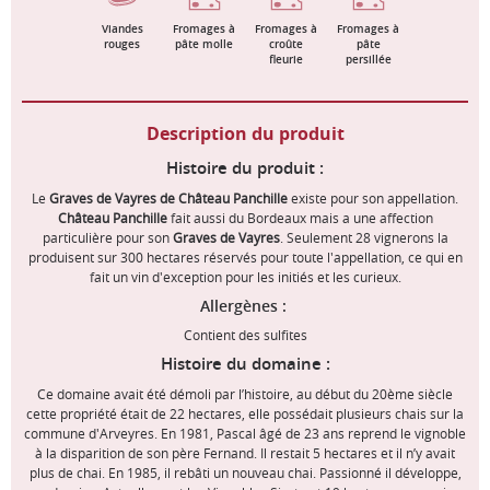
Viandes
Fromages à
Fromages à
Fromages à
rouges
pâte molle
croûte
pâte
fleurie
persillée
Description du produit
Histoire du produit :
Le
Graves de Vayres de Château Panchille
existe pour son appellation.
Château Panchille
fait aussi du Bordeaux mais a une affection
particulière pour son
Graves de Vayres
. Seulement 28 vignerons la
produisent sur 300 hectares réservés pour toute l'appellation, ce qui en
fait un vin d'exception pour les initiés et les curieux.
Allergènes :
Contient des sulfites
Histoire du domaine :
Ce domaine avait été démoli par l’histoire, au début du 20ème siècle
cette propriété était de 22 hectares, elle possédait plusieurs chais sur la
commune d'Arveyres. En 1981, Pascal âgé de 23 ans reprend le vignoble
à la disparition de son père Fernand. Il restait 5 hectares et il n’y avait
plus de chai. En 1985, il rebâti un nouveau chai. Passionné il développe,