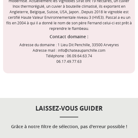
modernise. Actuellement les Vignobles Sirat ont 19 hectares, un cuvier
Inox thermorégulé, un cuvier à bouteille climatisé, ils exportent en
Angleterre, Belgique, Suisse, USA, Japon…Depuis 2018 le vignoble est
certifié Haute Valeur Environnementale niveau 3 (HVE3). Pascal a eu un
fils en 2004 à qui il a donné le nom de son père Fernand celui-ci est prêt à
reprendre le flambeau.
Contact domaine :
Adresse du domaine : 1 Lieu Dit Penchille, 33500 Arveyres
Adresse mail : info@chateaupanchille.com
Téléphone : 06.09.64.63.74
06.17.49.77.63
LAISSEZ-VOUS GUIDER
Grâce à notre filtre de sélection, pas d'erreur possible !