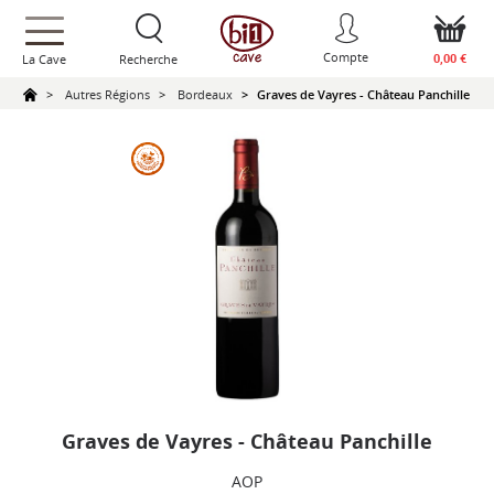
text.skipToContent
text.skipToNavigation
Compte
0,00 €
La Cave
Recherche
Autres Régions
Bordeaux
Graves de Vayres - Château Panchille
Graves de Vayres - Château Panchille
AOP