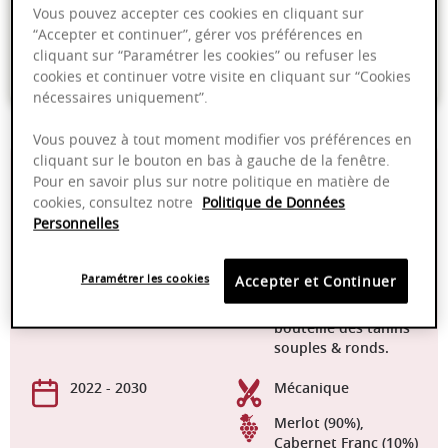
Vous pouvez accepter ces cookies en cliquant sur
Emballage anti-casse
“Accepter et continuer”, gérer vos préférences en
cliquant sur “Paramétrer les cookies” ou refuser les
Paiement sécurisé
cookies et continuer votre visite en cliquant sur “Cookies
nécessaires uniquement”.
Vous pouvez à tout moment modifier vos préférences en
cliquant sur le bouton en bas à gauche de la fenêtre.
14,60%
Traditionnel, 50% en
Pour en savoir plus sur notre politique en matière de
cuve inox et 50% en
cookies, consultez notre
Politique de Données
barrique durant 12
Personnelles
mois. Des soutirages
réguliers sont fait
avec ou sans
Paramétrer les cookies
Accepter et Continuer
aération pour
amener à la mis en
bouteille des tanins
souples & ronds.
2022 - 2030
Mécanique
Merlot (90%),
Cabernet Franc (10%)