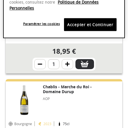
Beaumonts" - Domaine Remy &
cookies, consultez notre
Politique de Données
Fils
Personnelles
AOP
Paramétrer les cookies
Accepter et Continuer
Bourgogne
2022
75cl
18,95 €
Chablis - Marche du Roi -
Domaine Durup
AOP
Bourgogne
2023
75cl