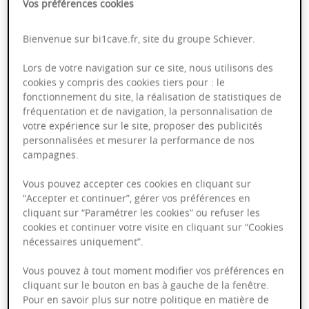
Vos préférences cookies
Bienvenue sur bi1cave.fr, site du groupe Schiever.
Bourgogne Aligoté Tradition -
Lors de votre navigation sur ce site, nous utilisons des
Domaine Gérard Berger
cookies y compris des cookies tiers pour : le
AOP
fonctionnement du site, la réalisation de statistiques de
fréquentation et de navigation, la personnalisation de
votre expérience sur le site, proposer des publicités
personnalisées et mesurer la performance de nos
campagnes.
Bourgogne
2023
75cl
Millésime en cours de transition 2024
Vous pouvez accepter ces cookies en cliquant sur
“Accepter et continuer”, gérer vos préférences en
8,95 €
cliquant sur “Paramétrer les cookies” ou refuser les
cookies et continuer votre visite en cliquant sur “Cookies
nécessaires uniquement”.
Vous pouvez à tout moment modifier vos préférences en
cliquant sur le bouton en bas à gauche de la fenêtre.
Pour en savoir plus sur notre politique en matière de
Chorey-lès-Beaune "Les