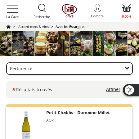
text.skipToContent
text.skipToNavigation
Compte
0,00 €
La Cave
Recherche
Accord mets & vins
Avec les Escargots
Affiner
5
Résultats trouvés
Petit Chablis - Domaine Millet
AOP