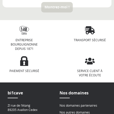
Montrez-moi !
ENTREPRISE
TRANSPORT SÉCURISÉ
BOURGUIGNONNE
DEPUIS 1871
PAIEMENT SÉCURISÉ
SERVICE CLIENT À
VOTRE ÉCOUTE
bi1cave
Nos domaines
ZI rue de l’étang
Nos domaines partenaires
89205 Avallon Cedex
Nos autres domaines