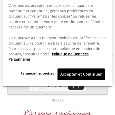
L
es vins du domaine
B
oussard
Vous pouvez accepter ces cookies en cliquant sur
“Accepter et continuer”, gérer vos préférences en
cliquant sur “Paramétrer les cookies” ou refuser les
cookies et continuer votre visite en cliquant sur “Cookies
Bourgogne Chardonnay "Cuvée
nécessaires uniquement”.
Camille" - Domaine Boussard
AOP
Vous pouvez à tout moment modifier vos préférences en
cliquant sur le bouton en bas à gauche de la fenêtre.
Pour en savoir plus sur notre politique en matière de
cookies, consultez notre
Politique de Données
Bourgogne
2022
75cl
Personnelles
10,50 €
Paramétrer les cookies
Accepter et Continuer
Des saveurs authentiques