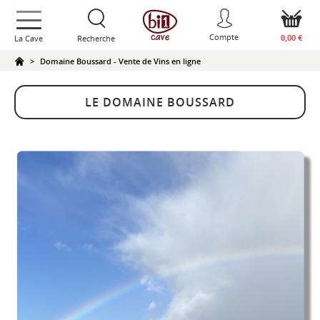
text.skipToContent
text.skipToNavigation
Compte
0,00 €
La Cave
Recherche
Domaine Boussard - Vente de Vins en ligne
LE DOMAINE BOUSSARD