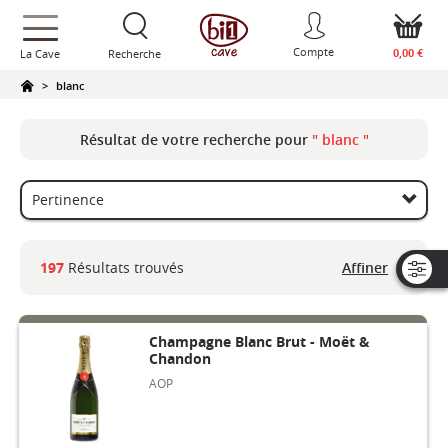
text.skipToContent
text.skipToNavigation
Compte
0,00 €
La Cave
Recherche
blanc
Résultat de votre recherche pour
" blanc "
Affiner
197
Résultats trouvés
Champagne Blanc Brut - Moët &
Chandon
AOP