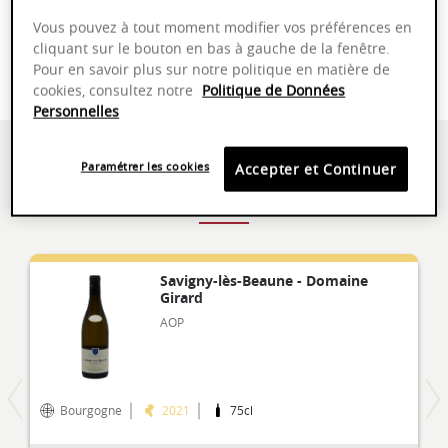
Vous pouvez à tout moment modifier vos préférences en
VOIR LA SÉLECTION
cliquant sur le bouton en bas à gauche de la fenêtre.
Pour en savoir plus sur notre politique en matière de
cookies, consultez notre
Politique de Données
Personnelles
Paramétrer les cookies
Accepter et Continuer
SAVIGNY-LÈS-BEAUNE
Savigny-lès-Beaune - Domaine
Girard
AOP
Bourgogne
2021
75cl